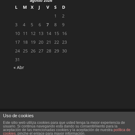
agosto 2026
L
M
X
J
V
S
D
1
2
3
4
5
6
7
8
9
10
11
12
13
14
15
16
17
18
19
20
21
22
23
24
25
26
27
28
29
30
31
« Abr
Uso de cookies
Este sitio web utiliza cookies para que usted tenga la mejor experiencia de
Diseñado por
Elegant Themes
| Desarrollado por
usuario. Si continúa navegando está dando su consentimiento para la
aceptación de las mencionadas cookies y la aceptación de nuestra
política de
WordPress
cookies
, pinche el enlace para mayor información.