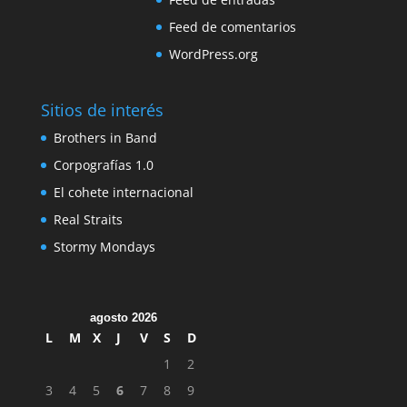
Feed de comentarios
WordPress.org
Sitios de interés
Brothers in Band
Corpografías 1.0
El cohete internacional
Real Straits
Stormy Mondays
agosto 2026
L
M
X
J
V
S
D
1
2
3
4
5
6
7
8
9