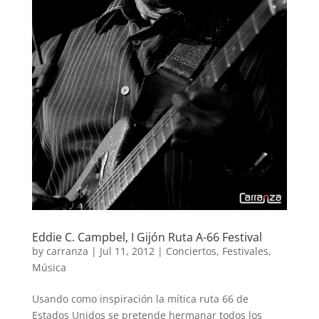
Eddie C. Campbel, I Gijón Ruta A-66 Festival
by
carranza
|
Jul 11, 2012
|
Conciertos
,
Festivales
,
Música
Usando como inspiración la mítica ruta 66 de
Estados Unidos se pretende hermanar todos los