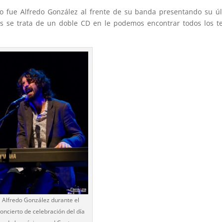
rio fue Alfredo González al frente de su banda presentando su ú
es se trata de un doble CD en le podemos encontrar todos los 
Alfredo González durante el
oncierto de celebración del día