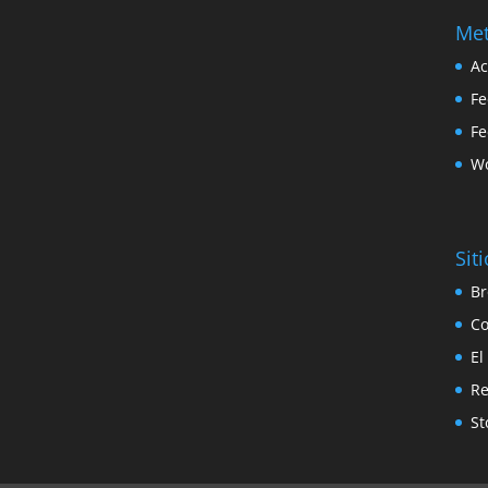
Me
Ac
Fe
Fe
Wo
Sit
Br
Co
El
Re
St