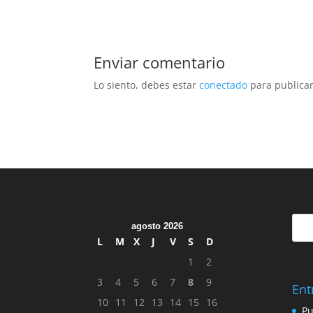
Enviar comentario
Lo siento, debes estar
conectado
para publicar
agosto 2026
L
M
X
J
V
S
D
1
2
3
4
5
6
7
8
9
Ent
10
11
12
13
14
15
16
Pu