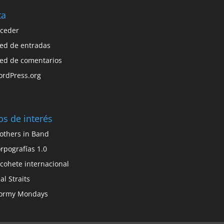
ta
ceder
ed de entradas
ed de comentarios
rdPress.org
ios de interés
others in Band
rpografías 1.0
 cohete internacional
al Straits
ormy Mondays