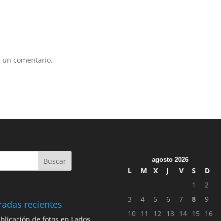
 un comentario.
agosto 2026
L
M
X
J
V
S
D
1
2
3
4
5
6
7
8
9
radas recientes
10
11
12
13
14
15
16
blicación de fotos en Lados