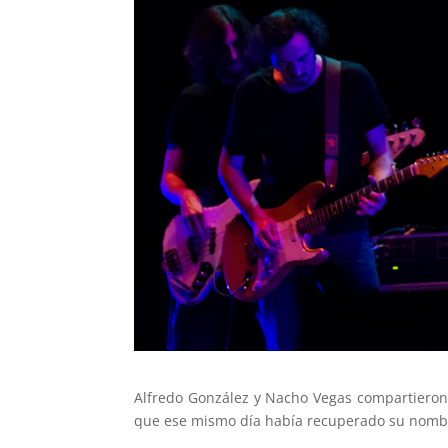
Alfredo González y Nacho Vegas compartieron 
que ese mismo día había recuperado su nombre 