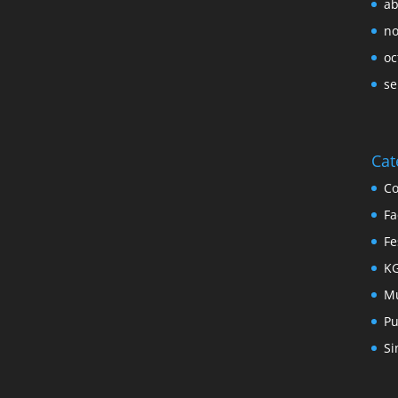
ab
no
oc
se
Cat
Co
Fa
Fe
KG
Mú
Pu
Si