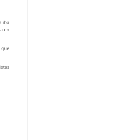
a iba
ta en
y que
istas