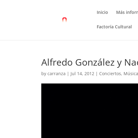
Inicio
Más infor
Factoría Cultural
Alfredo González y N
by
carranza
|
Jul 14, 2012
|
Conciertos
,
Músic