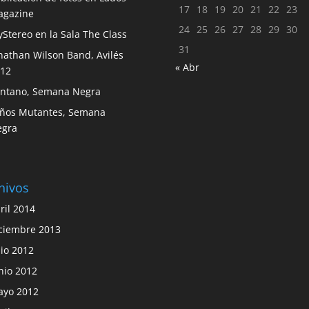
17
18
19
20
21
22
23
agazine
24
25
26
27
28
29
30
Stereo en la Sala The Class
31
nathan Wilson Band, Avilés
« Abr
12
ntano, Semana Negra
ños Mutantes, Semana
egra
hivos
ril 2014
ciembre 2013
lio 2012
nio 2012
yo 2012