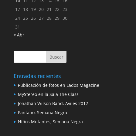
10
11
12
13
14
15
16
17
18
19
20
21
22
23
24
25
26
27
28
29
30
31
« Abr
Entradas recientes
Publicación de fotos en Lados Magazine
MyStereo en la Sala The Class
Jonathan Wilson Band, Avilés 2012
Pantano, Semana Negra
Niños Mutantes, Semana Negra