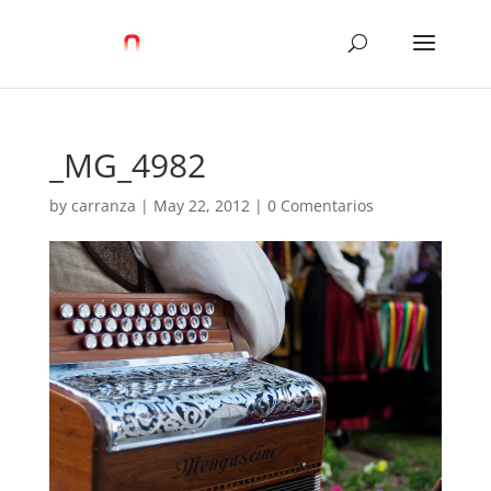
_MG_4982
by
carranza
|
May 22, 2012
|
0 Comentarios