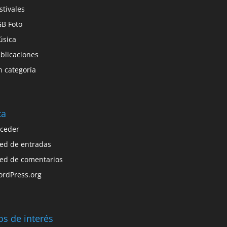
stivales
B Foto
sica
blicaciones
n categoría
ta
ceder
ed de entradas
ed de comentarios
rdPress.org
ios de interés