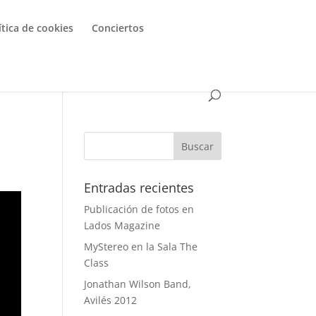
ítica de cookies
Conciertos
Entradas recientes
Publicación de fotos en
Lados Magazine
MyStereo en la Sala The
Class
Jonathan Wilson Band,
Avilés 2012