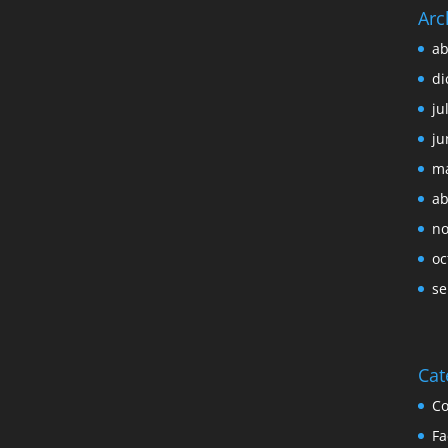
Arc
ab
di
ju
ju
ma
ab
no
oc
se
Cat
Co
Fa