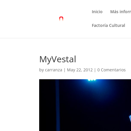
Inicio
Más infor
Factoría Cultural
MyVestal
by
carranza
|
May 22, 2012
|
0 Comentarios