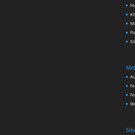
Fe
KG
Mú
Pu
Si
Me
Ac
Fe
Fe
Wo
Sit