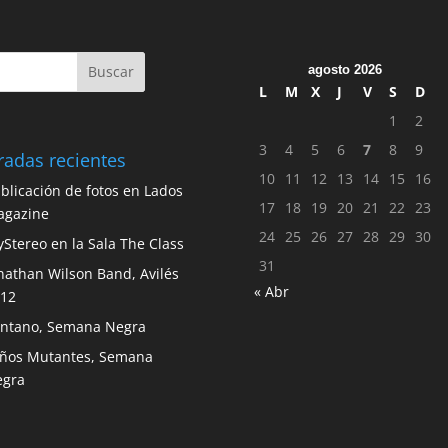
agosto 2026
L
M
X
J
V
S
D
1
2
3
4
5
6
7
8
9
radas recientes
10
11
12
13
14
15
16
blicación de fotos en Lados
17
18
19
20
21
22
23
agazine
24
25
26
27
28
29
30
Stereo en la Sala The Class
31
nathan Wilson Band, Avilés
« Abr
12
ntano, Semana Negra
ños Mutantes, Semana
egra