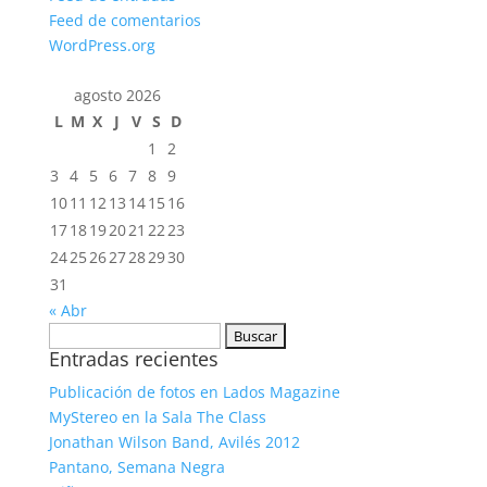
Feed de comentarios
WordPress.org
agosto 2026
L
M
X
J
V
S
D
1
2
3
4
5
6
7
8
9
10
11
12
13
14
15
16
17
18
19
20
21
22
23
24
25
26
27
28
29
30
31
« Abr
Buscar:
Entradas recientes
Publicación de fotos en Lados Magazine
MyStereo en la Sala The Class
Jonathan Wilson Band, Avilés 2012
Pantano, Semana Negra