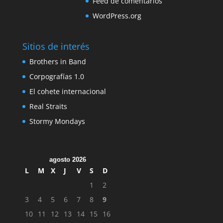
Feed de comentarios
WordPress.org
Sitios de interés
Brothers in Band
Corpografías 1.0
El cohete internacional
Real Straits
Stormy Mondays
agosto 2026
L
M
X
J
V
S
D
1
2
3
4
5
6
7
8
9
10
11
12
13
14
15
16