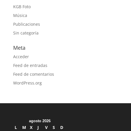
KGB Foto
Música
Publicaciones
Sin categoría
Meta
Acceder
Feed de entradas
Feed de comentarios
WordPress.org
agosto 2026
L
M
X
J
V
S
D